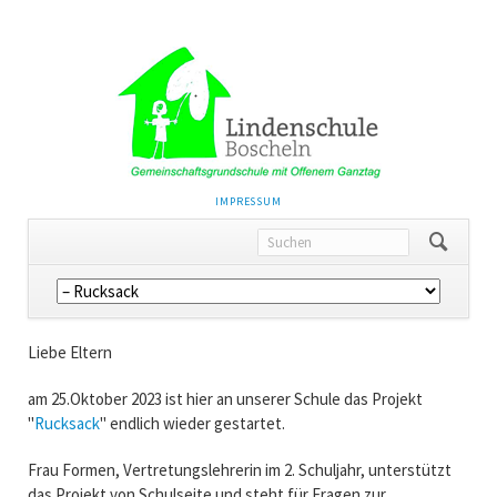
NAVIGATION
IMPRESSUM
ÜBERSPRINGEN
Navigation
überspringen
Liebe Eltern
am 25.Oktober 2023 ist hier an unserer Schule das Projekt
"
Rucksack
" endlich wieder gestartet.
Frau Formen, Vertretungslehrerin im 2. Schuljahr, unterstützt
das Projekt von Schulseite und steht für Fragen zur